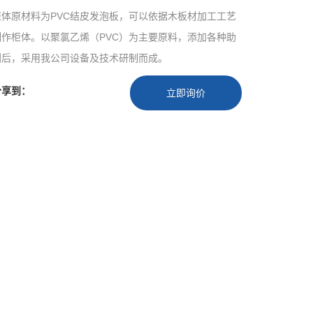
柜体原材料为PVC结皮发泡板，可以依据木板材加工工艺
制作柜体。以聚氯乙烯（PVC）为主要原料，添加各种助
剂后，采用我公司设备及技术研制而成。
分享到：
立即询价