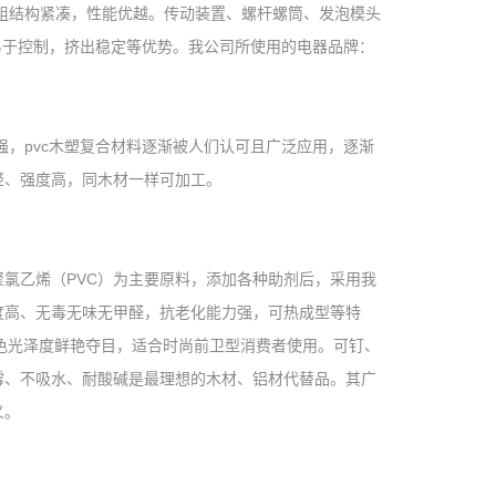
组结构紧凑，性能优越。传动装置、螺杆螺筒、发泡模头
易于控制，挤出稳定等优势。我公司所使用的电器品牌：
强，pvc木塑复合材料逐渐被人们认可且广泛应用，逐渐
轻、强度高，同木材一样可加工。
聚氯乙烯（PVC）为主要原料，添加各种助剂后，采用我
度高、无毒无味无甲醛，抗老化能力强，可热成型等特
色光泽度鲜艳夺目，适合时尚前卫型消费者使用。可钉、
霉、不吸水、耐酸碱是最理想的木材、铝材代替品。其广
义。