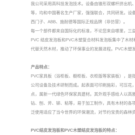
我公司采用高科技发泡技术。设备由锥形双螺杆挤出机
等，均和中国著名生产厂家，强强联合，共同研发。设备
西门子、ABB、施耐德等国际正规品牌（非仿冒）。
每一个部件都来自国际化的标准，不论您来自哪里，三
PVC 结皮发泡板和PVC木塑复合材料发泡板集中了
代替天然木材，推动了环保事业的发展进程。PVC木塑
产品特点：
PVC家具板（浴柜板、橱柜板、衣柜版等家装板），是
公司设备及技术研制而成。起表面可印刷施彩，可压花
点，属新一代绿色环保家具建材。其外观手感给人以高
钻、刨、斧、铆、粘等，易于加工制作，具有木材的各
泛使用适应了当今世界的环保潮流，对节约宝贵的森林
PVC结皮发泡板和PVC木塑结皮发泡板的特点：