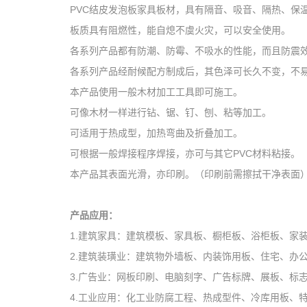
PVC结皮发泡板家具板材，具有隔音、吸音、隔热、保
板质具有阻燃性，能自熄不虞火灾，可以安全使用。
各系列产品都有防潮、防霉、不吸水的性能，而且防震
各系列产品经耐候配方制成后，其色泽可长久不变，不
本产品使用一般木材加工工具即可施工。
可像木材一样进行钻、锯、钉、刨、粘等加工。
可适用于热成型，加热弯曲及折叠加工。
可根据一般焊接程序焊接，亦可与其它PVC材料粘接。
本产品其表面光滑，亦印刷。（印刷前需擦拭干净表面
产品应用：
1.建筑家具：建筑模板、家具板、橱柜板、浴柜板、家
2.建筑装璜业：建筑物外墙板、内装饰用板、住宅、办
3.广告业：网板印刷、电脑刻字、广告标牌、展板、标
4.工业应用：化工业防腐工程、热成型件、冷库用板、