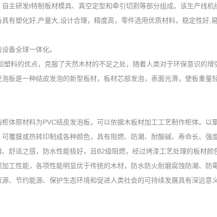
、自主研发t特制板材模具、真空定型和牵引切割等部分组成。该生产线机
具有塑化好,产量大,设计合理，精度高，零件选用优质材料，稳定性好,
益设备全球一体化。
木材和塑料的优点，克服了天然木材的不足之处，随着人类对于环保意识的增
发泡板是一种结皮发泡的新型板材，板材芯部发泡，表面光滑，使板重量
指柜体原材料为PVC结皮发泡板，可以依据木板材加工工艺制作柜体。以
，可覆膜或热转印制成各种颜色，具有阻燃、防潮、耐酸碱、寿命长、强
雅、舒适之感，防水性能极好，且B2级阻燃，经过烤漆工艺处理的板材颜
项加工性能，各项性能明显优于传统的木材，防水防火耐磨腐蚀防潮、防
资源、节约能源、保护生态环境和促进人类社会的可持续发展具有深远意