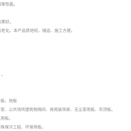
温等性能。
效果好。
易老化。本产品质地轻，储运、施工方便。
）。
装板、地板
公室、公共场所建筑物隔间、商用装饰架、无尘室用板、吊顶板。
志用板。
特殊保冷工程、环保用板。